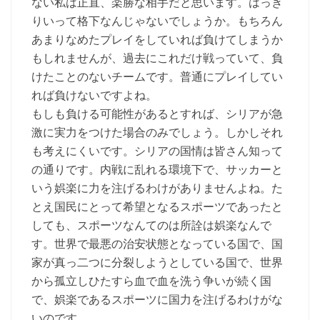
ない私は正直、楽勝な相手だと思います。はっき
りいって格下なんじゃないでしょうか。もちろん
あまりなめたプレイをしていれば負けてしまうか
もしれませんが、過去にこれだけ戦っていて、負
けたことのないチームです。普通にプレイしてい
れば負けないですよね。
もしも負ける可能性があるとすれば、シリアが急
激に実力をつけた場合のみでしょう。しかしそれ
も考えにくいです。シリアの国情は皆さん知って
の通りです。内戦に乱れる環境下で、サッカーと
いう娯楽に力を注げるわけがありませんよね。た
とえ国民にとって希望となるスポーツであったと
しても、スポーツなんてのは所詮は娯楽なんで
す。世界で最悪の治安状態となっている国で、国
家が真っ二つに分裂しようとしている国で、世界
から孤立しひたすら血で血を洗う争いが続く国
で、娯楽であるスポーツに国力を注げるわけがな
いのです。